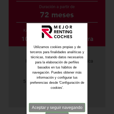
Duración a partir de
72 meses
Km/año desde
Color
10.000 Km
Gris pizarra
Utilizamos cookies propias y de
terceros para finalidades analíticas y
técnicas, tratando datos necesarios
Híbrido
Automática
para la elaboración de perfiles
basados en tus hábitos de
navegación. Puedes obtener más
información y configurar tus
5 puertas
200Cv
preferencias desde 'Configuración de
cookies'.
Ficha PDF
Aceptar y seguir navegando