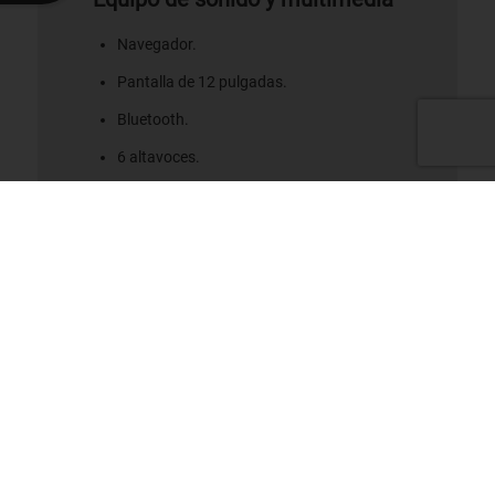
Navegador.
Pantalla de 12 pulgadas.
Bluetooth.
6 altavoces.
Datos técnicos
Número de puertas: 4.
Combustible: Gasolina.
Longitud de 4.722 mm, anchura de 1.843
mm y altura de 1.645mm.
Potencia: 200 CV.
Co₂: 102 g/km.