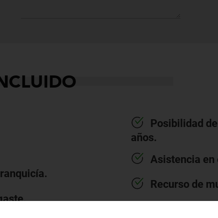
INCLUIDO
Posibilidad de
años.
Asistencia en 
franquicía.
Recurso de mu
gaste.
Equipación de 