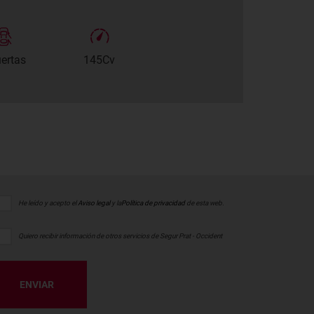
uertas
145Cv
He leído y acepto el
Aviso legal
y la
Política de privacidad
de esta web.
Quiero recibir información de otros servicios de Segur Prat - Occident
ENVIAR