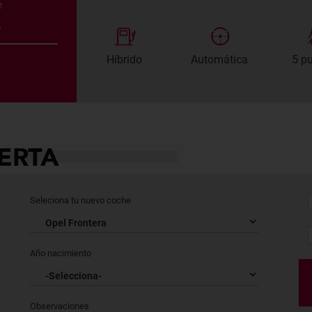
e
s
Híbrido
Automática
5 p
ERTA
Seleciona tu nuevo coche
Año nacimiento
Observaciones