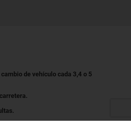
 cambio de vehículo cada 3,4 o 5
carretera.
ltas.
alta tecnología.