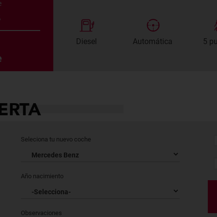
e
s
Diesel
Automática
5 p
e
ERTA
Seleciona tu nuevo coche
Año nacimiento
Observaciones