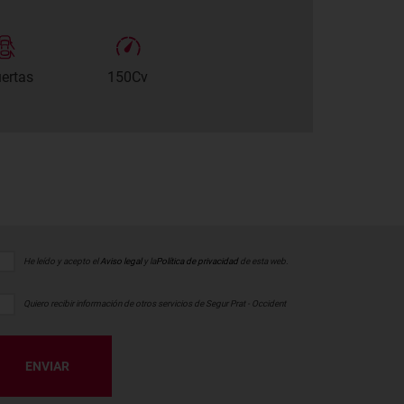
uertas
150Cv
He leído y acepto el
Aviso legal
y la
Política de privacidad
de esta web.
Quiero recibir información de otros servicios de Segur Prat - Occident
ENVIAR