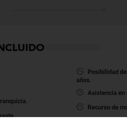
INCLUIDO
Posibilidad de
años.
Asistencia en 
franquicía.
Recurso de mu
gaste.
Equipación de 