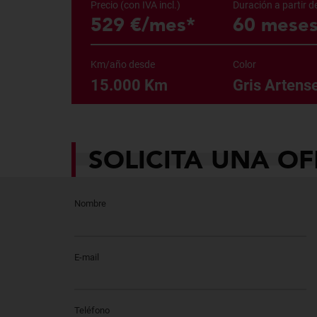
Precio (con IVA incl.)
Duración a partir d
529 €/mes*
60 mese
Km/año desde
Color
15.000 Km
Gris Artens
SOLICITA UNA OF
Nombre
E-mail
Teléfono