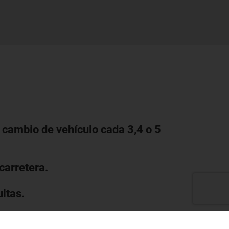
 cambio de vehículo cada 3,4 o 5
carretera.
ltas.
alta tecnología.