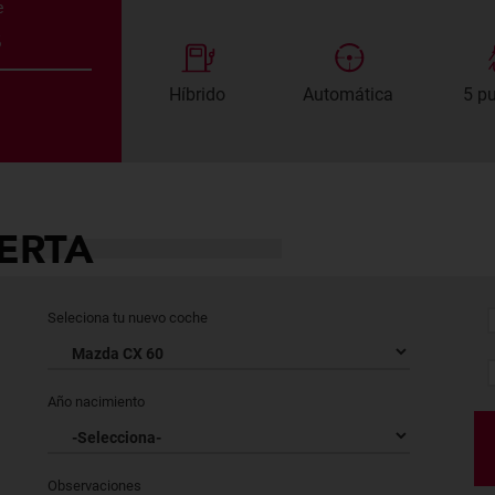
e
s
Híbrido
Automática
5 p
ERTA
Seleciona tu nuevo coche
Año nacimiento
Observaciones