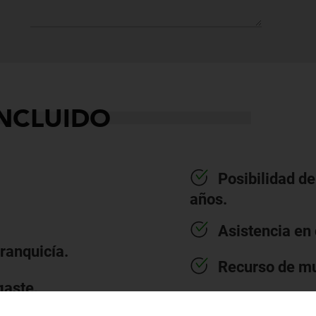
INCLUIDO
Posibilidad de
años.
Asistencia en 
franquicía.
Recurso de mu
gaste.
Equipación de 