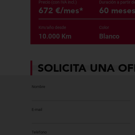
Precio (con IVA incl.)
Duración a partir d
672 €/mes*
60 mese
Km/año desde
Color
10.000 Km
Blanco
SOLICITA UNA OF
Nombre
E-mail
Teléfono