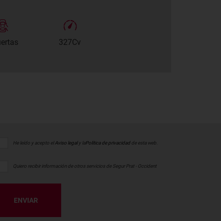
uertas
327Cv
He leído y acepto el
Aviso legal
y la
Política de privacidad
de esta web.
Quiero recibir información de otros servicios de Segur Prat - Occident
ENVIAR