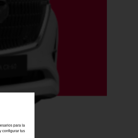
cesarios para la
 configurar tus