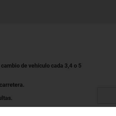
 cambio de vehículo cada 3,4 o 5
carretera.
ltas.
alta tecnología.