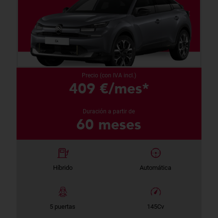
Precio (con IVA incl.)
409 €/mes*
Duración a partir de
60 meses
Híbrido
Automática
5 puertas
145Cv