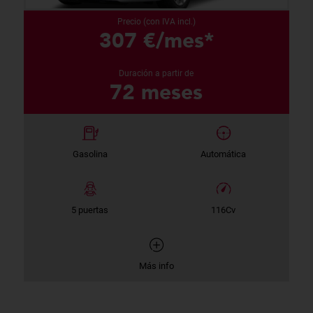
Precio (con IVA incl.)
307 €/mes*
Duración a partir de
72 meses
Gasolina
Automática
5 puertas
116Cv
Más info