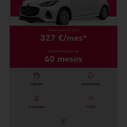
Precio (con IVA incl.)
327 €/mes*
Duración a partir de
60 meses
Híbrido
Automática
5 puertas
116Cv