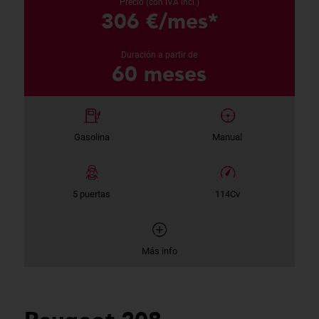
Precio (con IVA incl.)
306 €/mes*
Duración a partir de
60 meses
Gasolina
Manual
5 puertas
114Cv
Más info