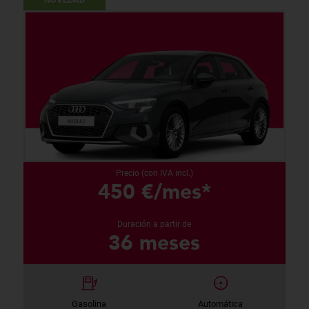
Precio (con IVA incl.)
450 €/mes*
Duración a partir de
36 meses
Gasolina
Automática