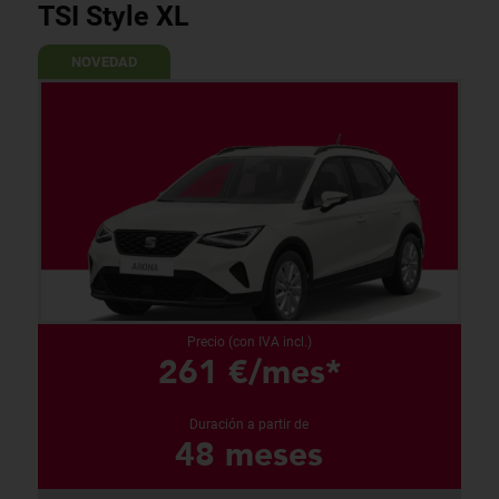
TSI Style XL
NOVEDAD
Precio (con IVA incl.)
261 €/mes*
Duración a partir de
48 meses