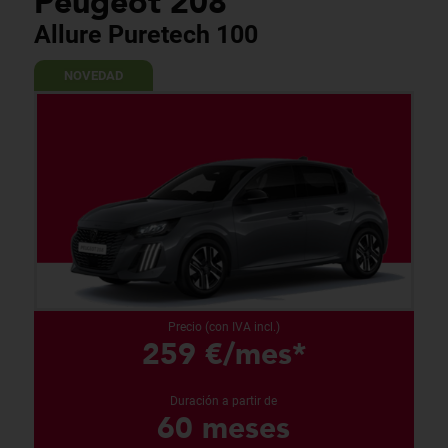
Peugeot 208
Allure Puretech 100
NOVEDAD
Precio (con IVA incl.)
259 €/mes*
Duración a partir de
60 meses