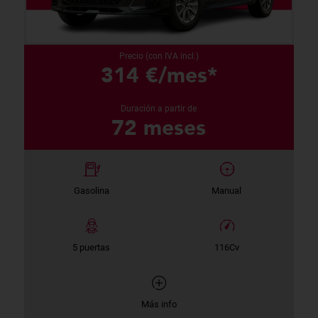
Precio (con IVA incl.)
314 €/mes*
Duración a partir de
72 meses
Gasolina
Manual
5 puertas
116Cv
Más info