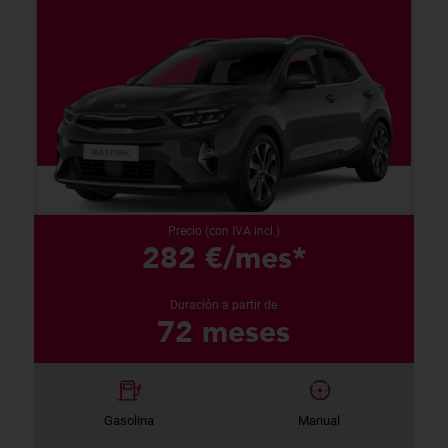
Precio (con IVA incl.)
282 €/mes*
Duración a partir de
72 meses
Gasolina
Manual