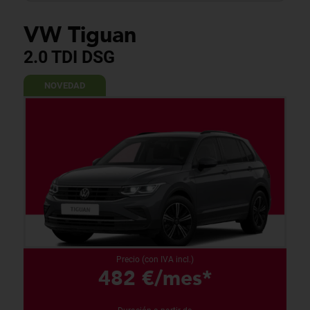
VW Tiguan
2.0 TDI DSG
NOVEDAD
Precio (con IVA incl.)
482 €/mes*