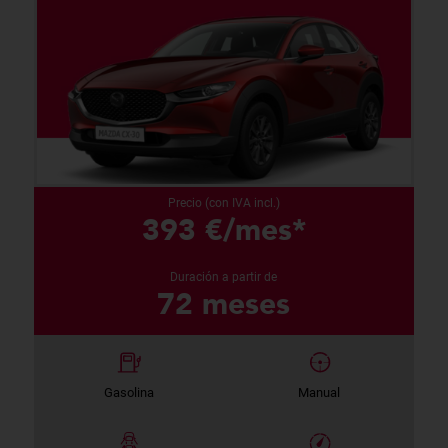
Precio (con IVA incl.)
393 €/mes*
Duración a partir de
72 meses
Gasolina
Manual