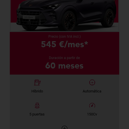
Precio (con IVA incl.)
545 €/mes*
Duración a partir de
60 meses
Híbrido
Automática
5 puertas
150Cv