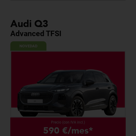
Audi Q3
Advanced TFSI
NOVEDAD
Precio (con IVA incl.)
590 €/mes*