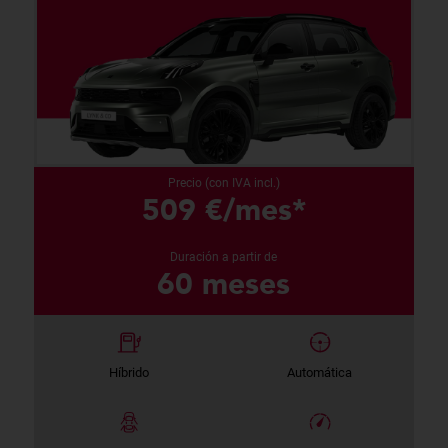
Precio (con IVA incl.)
509 €/mes*
Duración a partir de
60 meses
Híbrido
Automática