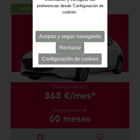
preferencias desde 'Configuración de
NOVEDAD
cookies'.
Aceptar y seguir navegando
Rechazar
Configuración de cookies
Precio (con IVA incl.)
363 €/mes*
Duración a partir de
60 meses