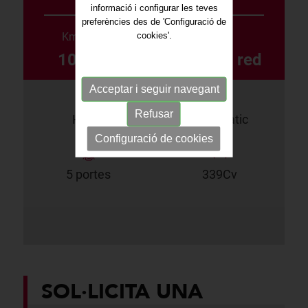
informació i configurar les teves
preferències des de 'Configuració de
cookies'.
Km/any des de
Color
10.000 Km
Diamongd red
Acceptar i seguir navegant
Refusar
Híbrid
Automàtic
Configuració de cookies
5 portes
339Cv
SOL·LICITA UNA