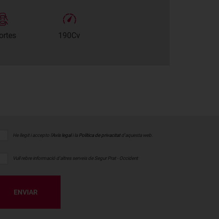
ortes
190Cv
He llegit i accepto l'
Avís legal
i la
Política de privacitat
d'aquesta web.
Vull rebre informació d'altres serveis de Segur Prat - Occident
ENVIAR