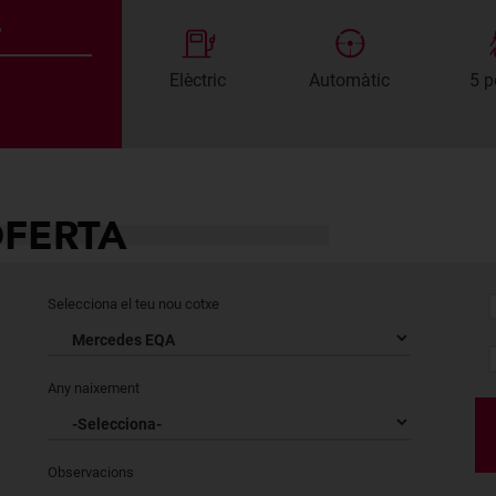
s
Elèctric
Automàtic
5 p
OFERTA
Selecciona el teu nou cotxe
Any naixement
Observacions