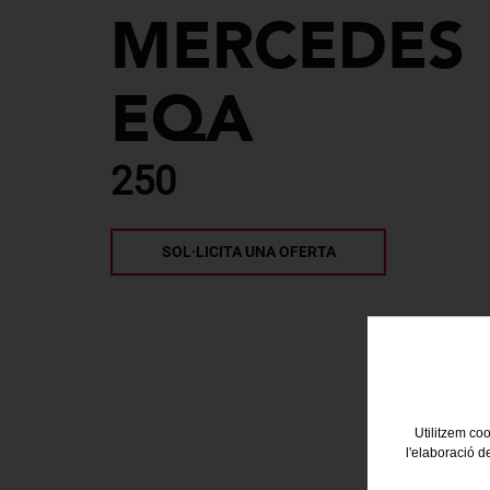
MERCEDES
EQA
250
SOL·LICITA UNA OFERTA
Utilitzem coo
l'elaboració d