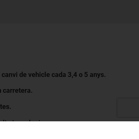
e canvi de vehicle cada 3,4 o 5 anys.
 carretera.
tes.
alta tecnologia.