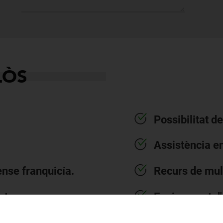
LÒS
Possibilitat d
Assistència en
ense franquicía.
Recurs de mul
st.
Equipament d'