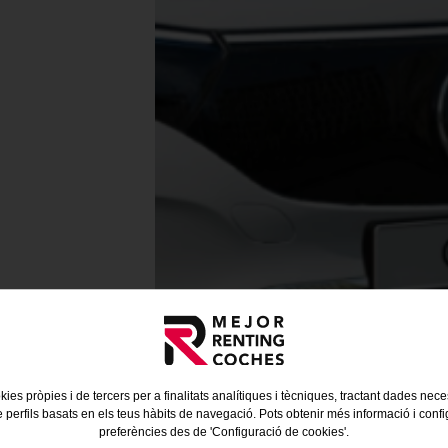
kies pròpies i de tercers per a finalitats analítiques i tècniques, tractant dades nec
e perfils basats en els teus hàbits de navegació. Pots obtenir més informació i confi
preferències des de 'Configuració de cookies'.