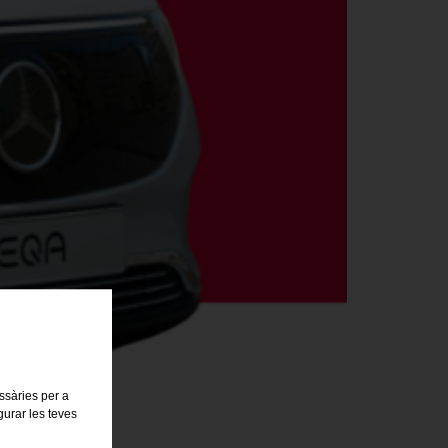
essàries per a
gurar les teves