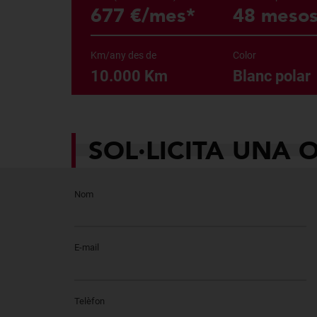
677 €/mes*
48 meso
Km/any des de
Color
10.000 Km
Blanc polar
SOL·LICITA UNA 
Nom
E-mail
Telèfon