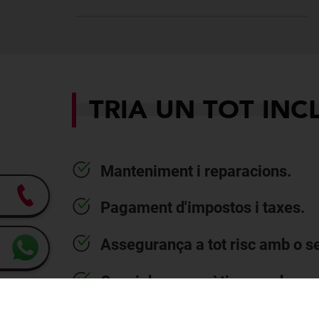
TRIA UN TOT INC
Manteniment i reparacions.
Pagament d'impostos i taxes.
Assegurança a tot risc amb o s
Canvi de pneumàtics per desga