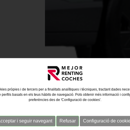
kies pròpies i de tercers per a finalitats analítiques i tècniques, tractant dades nec
e perfils basats en els teus hàbits de navegació. Pots obtenir més informació i confi
preferències des de 'Configuració de cookies'.
cceptar i seguir navegant
Refusar
Configuració de cooki