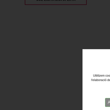
Utilitzem coo
l'elaboració d
A