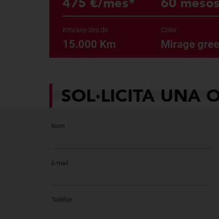
475 €/mes*
60 meso
Km/any des de
Color
15.000 Km
Mirage gre
SOL·LICITA UNA 
Nom
E-mail
Telèfon