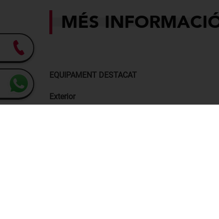
MÉS INFORMACI
EQUIPAMENT DESTACAT
Exterior
• Fars LED
• Llantes de 16" o 17"
• Retrovisors elèctrics amb intermitent integrat
• Sensor de pluja i llums
• Llums diürnes LED
• Portó posterior amb aleró
Interior i tecnologia
• Pantalla multimèdia de fins a 10,25"