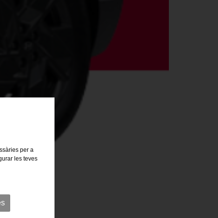
essàries per a
gurar les teves
es