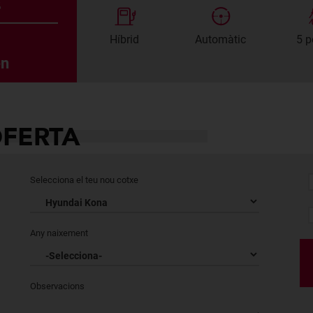
s
Híbrid
Automàtic
5 p
en
OFERTA
Selecciona el teu nou cotxe
Any naixement
Observacions