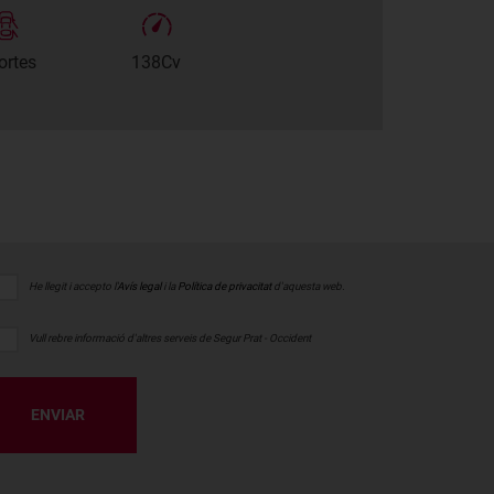
ortes
138Cv
He llegit i accepto l'
Avís legal
i la
Política de privacitat
d'aquesta web.
Vull rebre informació d'altres serveis de Segur Prat - Occident
ENVIAR