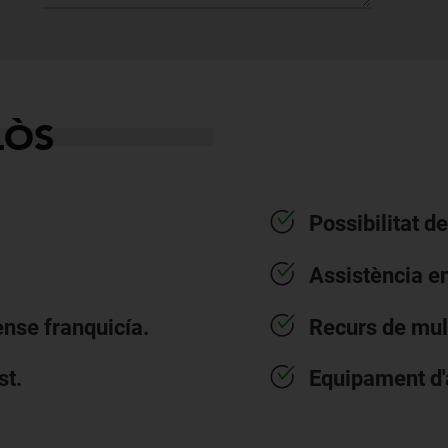
LÒS
Possibilitat d
Assistència en
ense franquicía.
Recurs de mul
st.
Equipament d'