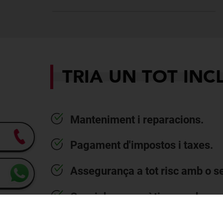
TRIA UN TOT INC
Manteniment i reparacions.
Pagament d'impostos i taxes.
Assegurança a tot risc amb o s
Canvi de pneumàtics per desga