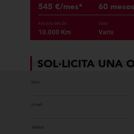
545 €/mes*
60 meso
Km/any des de
Color
10.000 Km
Varis
SOL·LICITA UNA 
Nom
E-mail
Telèfon