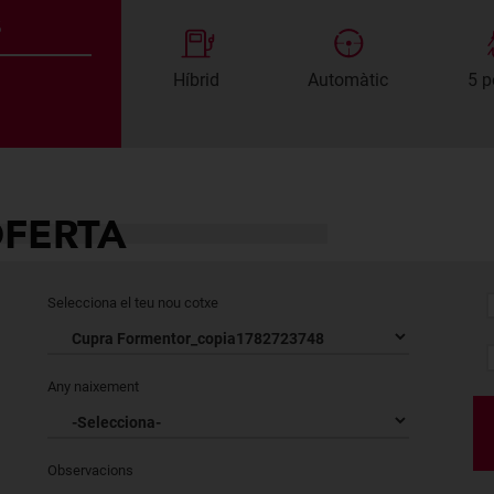
s
Híbrid
Automàtic
5 p
OFERTA
Selecciona el teu nou cotxe
Any naixement
Observacions