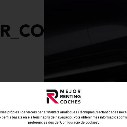
_COPIA17827
kies pròpies i de tercers per a finalitats analítiques i tècniques, tractant dades nec
e perfils basats en els teus hàbits de navegació. Pots obtenir més informació i confi
preferències des de 'Configuració de cookies'.