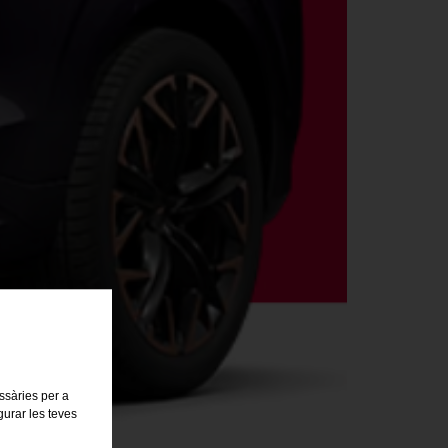
23748
essàries per a
gurar les teves