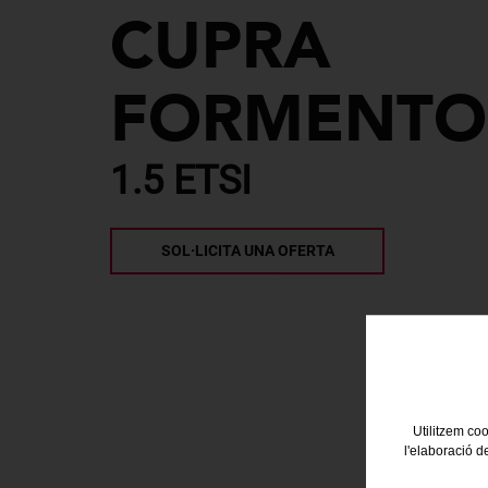
CUPRA
FORMENTOR
1.5 ETSI
SOL·LICITA UNA OFERTA
Utilitzem coo
l'elaboració d