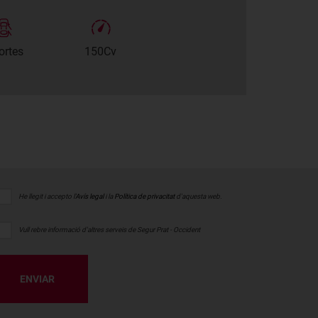
ortes
150Cv
He llegit i accepto l'
Avís legal
i la
Política de privacitat
d'aquesta web.
Vull rebre informació d'altres serveis de Segur Prat - Occident
ENVIAR