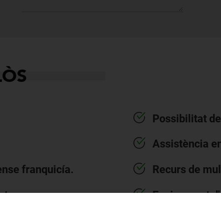
LÒS
Possibilitat d
Assistència en
ense franquicía.
Recurs de mul
st.
Equipament d'