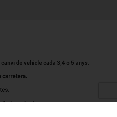
e canvi de vehicle cada 3,4 o 5 anys.
 carretera.
tes.
alta tecnologia.