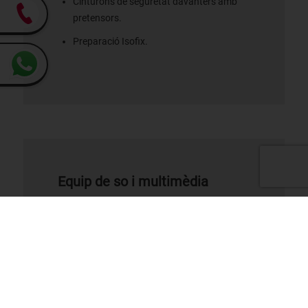
Cinturons de seguretat davanters amb
pretensors.
Preparació Isofix.
Equip de so i multimèdia
Integració mòbil.
Apps integrades
Control d'apps.
Bluetooth.
8 altaveus.