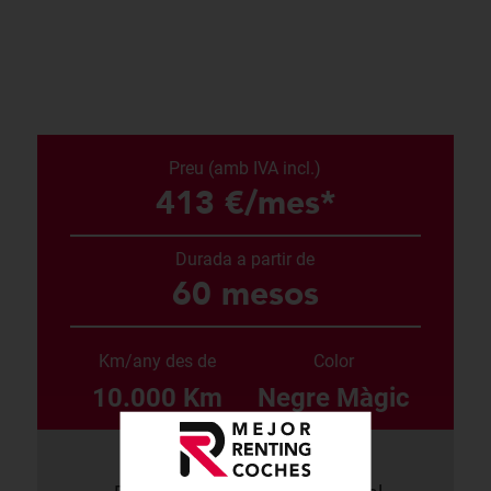
Preu (amb IVA incl.)
413 €/mes*
Durada a partir de
60 mesos
Km/any des de
Color
10.000 Km
Negre Màgic