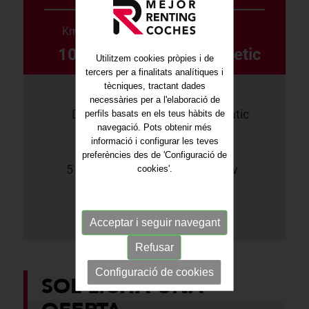
Km/any des de
Color
10.000 Km
Gris Magnetic
Utilitzem cookies pròpies i de
tercers per a finalitats analítiques i
tècniques, tractant dades
necessàries per a l'elaboració de
Dièsel
Automàtic
perfils basats en els teus hàbits de
navegació. Pots obtenir més
informació i configurar les teves
preferències des de 'Configuració de
5 portes
116Cv
cookies'.
Acceptar i seguir navegant
Fitxa PDF
Refusar
Configuració de cookies
SOL·LICITA UNA