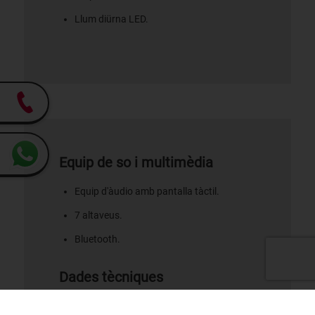
Llum diürna LED.
Equip de so i multimèdia
Equip d'àudio amb pantalla tàctil.
7 altaveus.
Bluetooth.
Dades tècniques
Nombre de portes: 5.