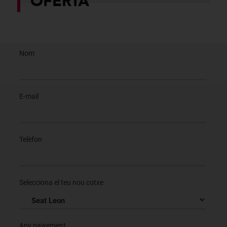
OFERTA
Nom
E-mail
Telèfon
Selecciona el teu nou cotxe
Any naixement