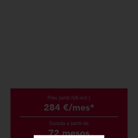
Preu (amb IVA incl.)
284 €/mes*
Durada a partir de
72 mesos