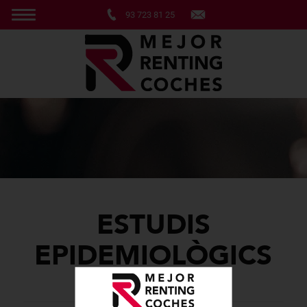
93 723 81 25
ESTUDIS
EPIDEMIOLÒGICS
RENTING DE COTXES PER A EMPRESES