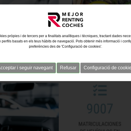
kies pròpies i de tercers per a finalitats analítiques i tècniques, tractant dades nec
e perfils basats en els teus hàbits de navegació. Pots obtenir més informació i confi
preferències des de 'Configuració de cookies'.
AUTOMÒBILS
ZONES DE BAIXES EMISSIONS
cceptar i seguir navegant
Refusar
Configuració de cooki