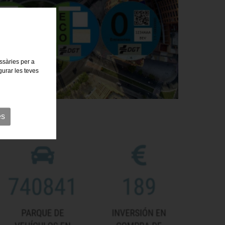
essàries per a
gurar les teves
es