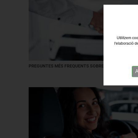
Utilitzem coo
l'elaboració d
PREGUNTES MÉS FREQUENTS SOBRE EL RENTING D'
A